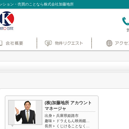
ンション・売買のことなら株式会社加藤地所
(株)加藤地所 アカウント
マネージャ
出身
兵庫県姫路市
趣味
ドラえもん映画鑑...
長所
くじけることなく...