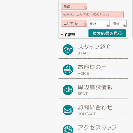
種別
エリア| 駅
価格
面積
-
件該当