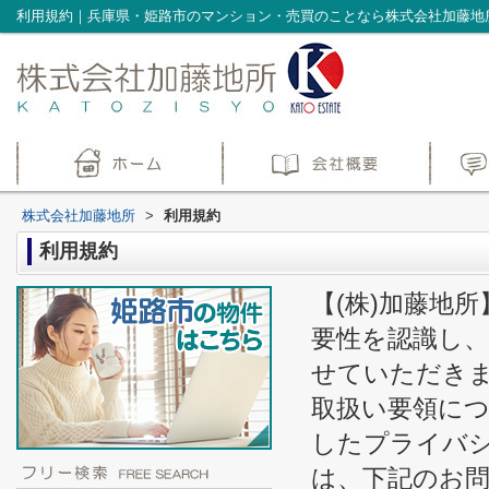
利用規約｜兵庫県・姫路市のマンション・売買のことなら株式会社加藤地
株式会社加藤地所
>
利用規約
利用規約
【(株)加藤地
要性を認識し
せていただき
取扱い要領に
したプライバ
は、下記のお