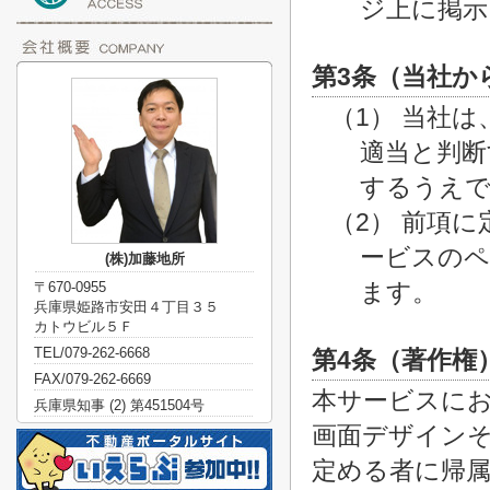
ジ上に掲示
第3条（当社か
（1） 当社
適当と判断
するうえで
（2） 前項
ービスのペ
(株)加藤地所
ます。
〒670-0955
兵庫県姫路市安田４丁目３５
カトウビル５Ｆ
TEL/079-262-6668
第4条（著作権
FAX/079-262-6669
本サービスに
兵庫県知事 (2) 第451504号
画面デザイン
定める者に帰