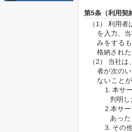
第5条（利用契
（1） 利用
を入力、当
みをするも
格納された
（2） 当社
者が次のい
ないこと
1. 本
判明し
2.本サ
あった
3. そ