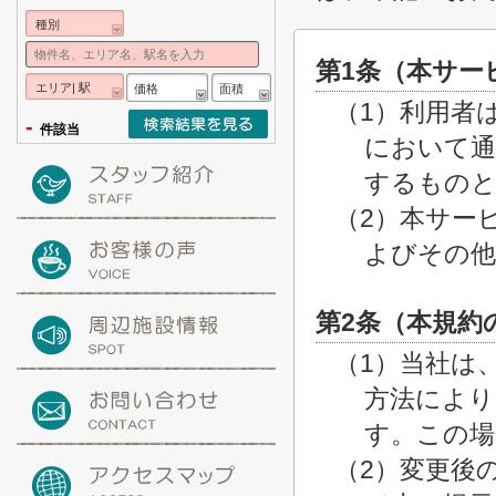
種別
第1条（本サー
エリア| 駅
価格
面積
（1）利用者
-
件該当
において通
するもの
（2）本サー
よびその他
第2条（本規約
（1）当社は
方法により
す。この場
（2）変更後