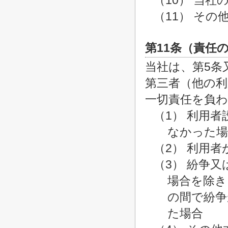
（10） 当
（11） そ
第11条（責任
当社は、第5条
第三者（他の
一切責任を負
（1） 利用
なかった場
（2） 利用
（3） 紛争
場合を除き
の間で紛争
た場合